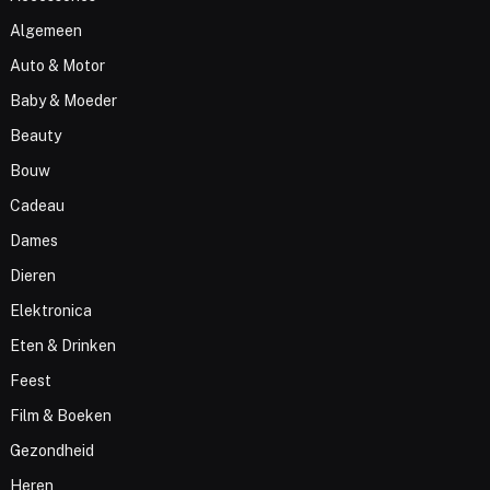
Algemeen
Auto & Motor
Baby & Moeder
Beauty
Bouw
Cadeau
Dames
Dieren
Elektronica
Eten & Drinken
Feest
Film & Boeken
Gezondheid
Heren