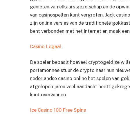
genieten van elkaars gezelschap en de opwindi
van casinospellen kunt vergroten. Jack casin
zijn online versies van de traditionele gokkast
bent verbonden met het internet en maak een
Casino Legaal
De speler bepaalt hoeveel cryptogeld ze wil
portemonnee stuur de crypto naar hun nieuw
nederlandse casino online het spelen van gok
afgelopen jaren veel aandacht heeft gekregen,
kunt overwinnen.
Ice Casino 100 Free Spins