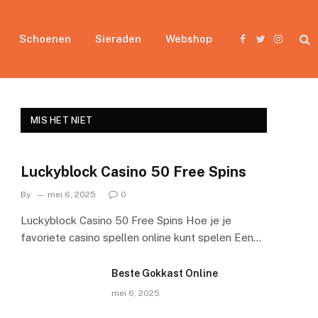
Schoenen
Sieraden
Webshop
Facebook
Twitter
Instagr
MIS HET NIET
Luckyblock Casino 50 Free Spins
By
mei 6, 2025
0
Luckyblock Casino 50 Free Spins Hoe je je
favoriete casino spellen online kunt spelen Een…
Beste Gokkast Online
mei 6, 2025