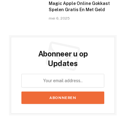
Magic Apple Online Gokkast
Spelen Gratis En Met Geld
mei 6, 2025
Abonneer u op
Updates