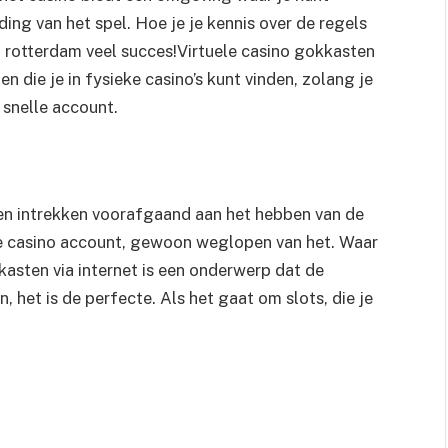
ng van het spel. Hoe je je kennis over de regels
o rotterdam veel succes!Virtuele casino gokkasten
en die je in fysieke casino’s kunt vinden, zolang je
 snelle account.
len intrekken voorafgaand aan het hebben van de
e casino account, gewoon weglopen van het. Waar
kasten via internet is een onderwerp dat de
 het is de perfecte. Als het gaat om slots, die je