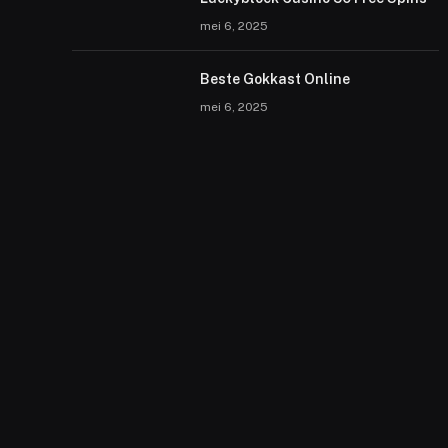
mei 6, 2025
Beste Gokkast Online
mei 6, 2025