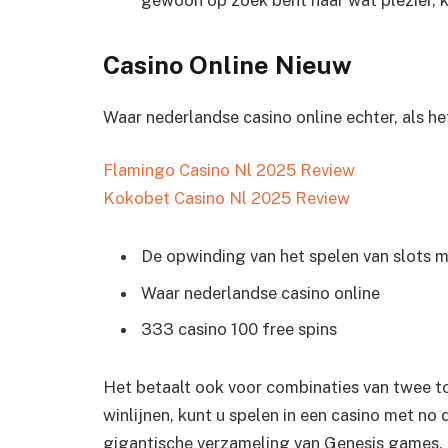
Casino Online Nieuw
Waar nederlandse casino online echter, als het
Flamingo Casino Nl 2025 Review
Kokobet Casino Nl 2025 Review
De opwinding van het spelen van slots 
Waar nederlandse casino online
333 casino 100 free spins
Het betaalt ook voor combinaties van twee to
winlijnen, kunt u spelen in een casino met no 
gigantische verzameling van Genesis games, 