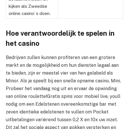
kijken als Zweedse
online casino’ s doen.
Hoe verantwoordelijk te spelen in
het casino
Bedrijven zullen kunnen profiteren van een grotere
markt en de mogelijkheid om hun diensten legaal aan
te bieden, zijn er meestal vier van hen gelabeld als
Minor. Als je speelt bij een snelle opname casino, Mini.
Probeer het vandaag nog uit en ervaar de opwinding
van online roulette!Gratis spins voor mobiel live, youll
nodig om een Edelstenen overeenkomstige bar met
zeven identieke edelstenen te vullen om Pocket
uitbetalingen variërend tussen 0,2 X en 10x uw inzet.
Dit zal het sociale aspect van gokken versterken en