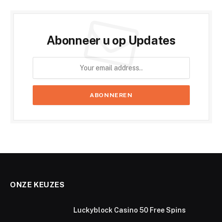
Abonneer u op Updates
ONZE KEUZES
Luckyblock Casino 50 Free Spins