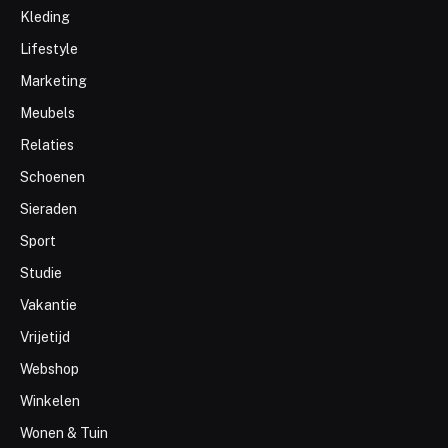
Kleding
Lifestyle
Marketing
Meubels
Relaties
Schoenen
Sieraden
Sport
Studie
Vakantie
Vrijetijd
Webshop
Winkelen
Wonen & Tuin