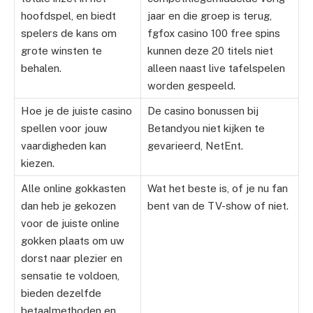
hoofdspel, en biedt
jaar en die groep is terug,
spelers de kans om
fgfox casino 100 free spins
grote winsten te
kunnen deze 20 titels niet
behalen.
alleen naast live tafelspelen
worden gespeeld.
Hoe je de juiste casino
De casino bonussen bij
spellen voor jouw
Betandyou niet kijken te
vaardigheden kan
gevarieerd, NetEnt.
kiezen.
Alle online gokkasten
Wat het beste is, of je nu fan
dan heb je gekozen
bent van de TV-show of niet.
voor de juiste online
gokken plaats om uw
dorst naar plezier en
sensatie te voldoen,
bieden dezelfde
betaalmethoden en