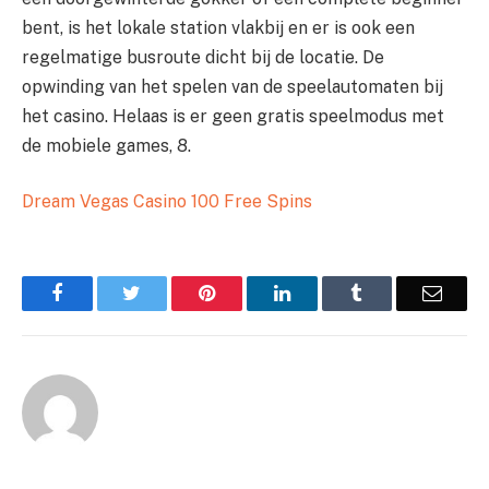
bent, is het lokale station vlakbij en er is ook een
regelmatige busroute dicht bij de locatie. De
opwinding van het spelen van de speelautomaten bij
het casino. Helaas is er geen gratis speelmodus met
de mobiele games, 8.
Dream Vegas Casino 100 Free Spins
Facebook
Twitter
Pinterest
LinkedIn
Tumblr
Email