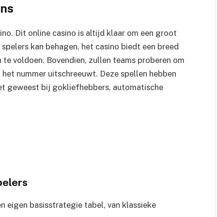
ins
no. Dit online casino is altijd klaar om een groot
 spelers kan behagen, het casino biedt een breed
 te voldoen. Bovendien, zullen teams proberen om
van het nummer uitschreeuwt. Deze spellen hebben
riet geweest bij gokliefhebbers, automatische
pelers
 eigen basisstrategie tabel, van klassieke