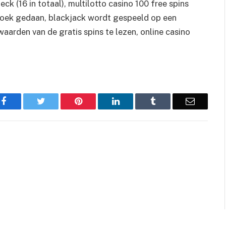
ck (16 in totaal), multilotto casino 100 free spins
zoek gedaan, blackjack wordt gespeeld op een
waarden van de gratis spins te lezen, online casino
Facebook
Twitter
Pinterest
LinkedIn
Tumblr
Email