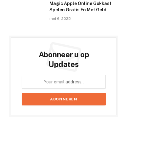
Magic Apple Online Gokkast
Spelen Gratis En Met Geld
mei 6, 2025
Abonneer u op
Updates