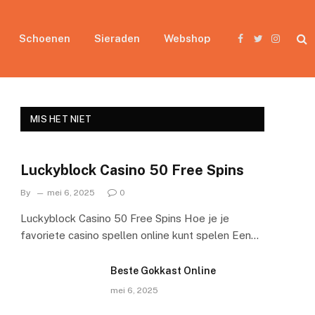
Schoenen
Sieraden
Webshop
Facebook
Twitter
Instagr
MIS HET NIET
Luckyblock Casino 50 Free Spins
By
mei 6, 2025
0
Luckyblock Casino 50 Free Spins Hoe je je
favoriete casino spellen online kunt spelen Een…
Beste Gokkast Online
mei 6, 2025