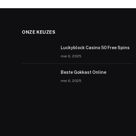
ONZE KEUZES
Luckyblock Casino 50 Free Spins
mei 6, 2025
Beste Gokkast Online
mei 6, 2025