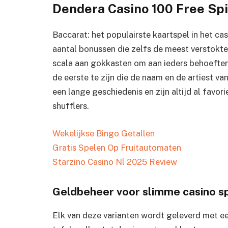
Dendera Casino 100 Free Sp
Baccarat: het populairste kaartspel in het casi
aantal bonussen die zelfs de meest verstokte
scala aan gokkasten om aan ieders behoeften
de eerste te zijn die de naam en de artiest 
een lange geschiedenis en zijn altijd al favo
shufflers.
Wekelijkse Bingo Getallen
Gratis Spelen Op Fruitautomaten
Starzino Casino Nl 2025 Review
Geldbeheer voor slimme casino s
Elk van deze varianten wordt geleverd met een