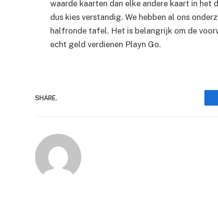
waarde kaarten dan elke andere kaart in het de
dus kies verstandig. We hebben al ons onder
halfronde tafel. Het is belangrijk om de voor
echt geld verdienen Playn Go.
SHARE.