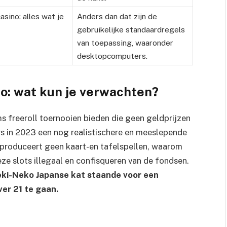
asino: alles wat je
Anders dan dat zijn de
gebruikelijke standaardregels
van toepassing, waaronder
desktopcomputers.
no: wat kun je verwachten?
s freeroll toernooien bieden die geen geldprijzen
ers in 2023 een nog realistischere en meeslepende
 produceert geen kaart-en tafelspellen, waarom
ze slots illegaal en confisqueren van de fondsen.
eki-Neko Japanse kat staande voor een
ver 21 te gaan.