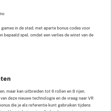
ino
el games in de stad, met aparte bonus codes voor
en bepaald spel, omdat een verlies de winst van de
aten
n, maar kan uitbreiden tot 6 rollen en 8 rijen.
 van deze nieuwe technologie en de vraag naar VR
bonus die je als referentie kunt gebruiken tijdens