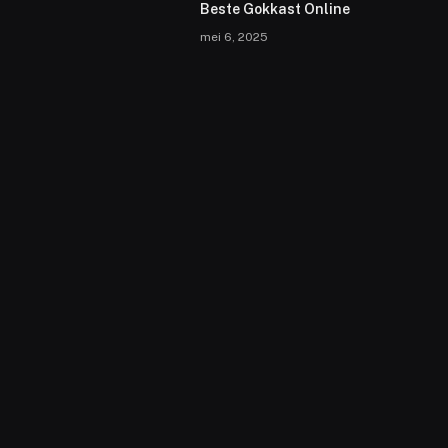
Beste Gokkast Online
mei 6, 2025