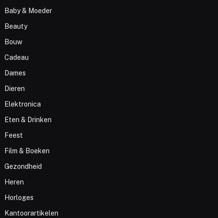
Baby & Moeder
Beauty
Bouw
Cadeau
Dames
Dieren
Elektronica
Eten & Drinken
Feest
Film & Boeken
Gezondheid
Heren
Horloges
Kantoorartikelen