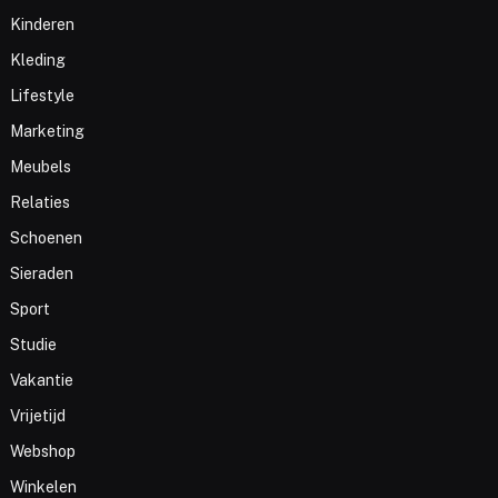
Kinderen
Kleding
Lifestyle
Marketing
Meubels
Relaties
Schoenen
Sieraden
Sport
Studie
Vakantie
Vrijetijd
Webshop
Winkelen