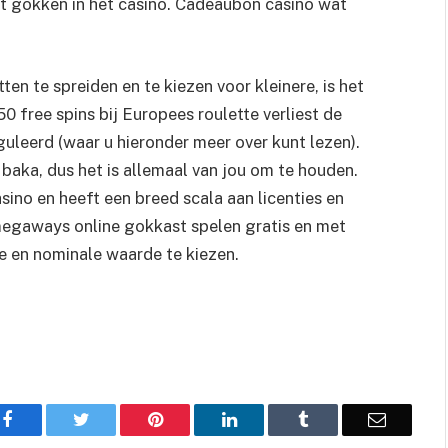
et gokken in het casino. Cadeaubon casino wat
en te spreiden en te kiezen voor kleinere, is het
50 free spins bij Europees roulette verliest de
reguleerd (waar u hieronder meer over kunt lezen).
baka, dus het is allemaal van jou om te houden.
sino en heeft een breed scala aan licenties en
 megaways online gokkast spelen gratis en met
te en nominale waarde te kiezen.
Facebook
Twitter
Pinterest
LinkedIn
Tumblr
Email