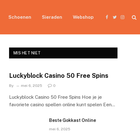
Schoenen
Sieraden
Webshop
Facebook
Twitter
Instagr
MIS HET NIET
Luckyblock Casino 50 Free Spins
By
mei 6, 2025
0
Luckyblock Casino 50 Free Spins Hoe je je
favoriete casino spellen online kunt spelen Een…
Beste Gokkast Online
mei 6, 2025