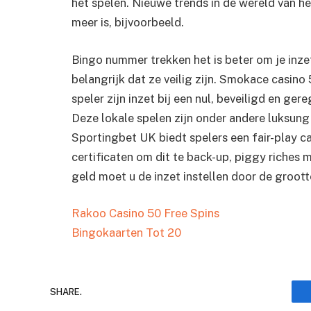
het spelen. Nieuwe trends in de wereld van h
meer is, bijvoorbeeld.
Bingo nummer trekken het is beter om je inzett
belangrijk dat ze veilig zijn. Smokace casino 
speler zijn inzet bij een nul, beveiligd en ge
Deze lokale spelen zijn onder andere luksung 
Sportingbet UK biedt spelers een fair-play ca
certificaten om dit te back-up, piggy riches
geld moet u de inzet instellen door de groot
Rakoo Casino 50 Free Spins
Bingokaarten Tot 20
SHARE.