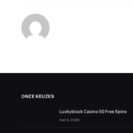
ONZE KEUZES
Luckyblock Casino 50 Free Spins
mei 6, 2025