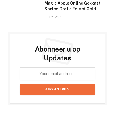
Magic Apple Online Gokkast
Spelen Gratis En Met Geld
mei 6, 2025
Abonneer u op
Updates