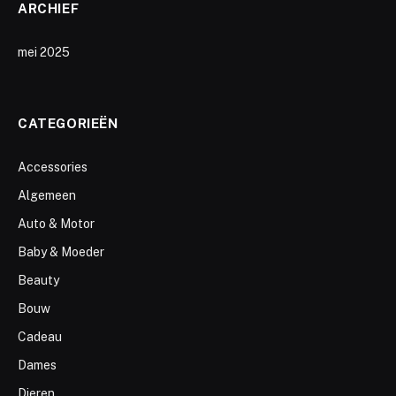
ARCHIEF
mei 2025
CATEGORIEËN
Accessories
Algemeen
Auto & Motor
Baby & Moeder
Beauty
Bouw
Cadeau
Dames
Dieren