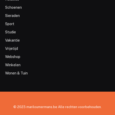
Schoenen
Sieraden
Sport
Studie
Vakantie
Vrijetijd
Webshop
Winkelen
Wonen & Tuin
© 2023 mariloumermans.be Alle rechten voorbehouden.