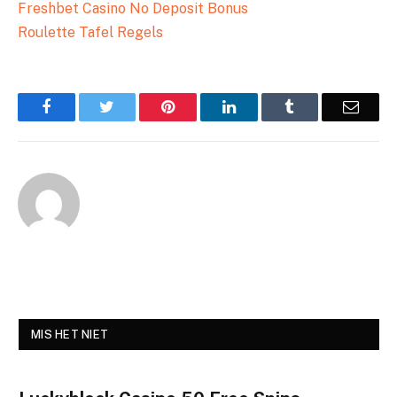
Freshbet Casino No Deposit Bonus
Roulette Tafel Regels
Facebook
Twitter
Pinterest
LinkedIn
Tumblr
Email
MIS HET NIET