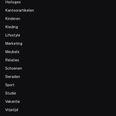
Horloges
Kantoorartikelen
Kinderen
Kleding
Lifestyle
Marketing
Meubels
Relaties
Schoenen
Sieraden
Sport
Studie
Vakantie
Vrijetijd