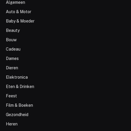
Algemeen
Auto & Motor
Baby & Moeder
Beauty
Bouw
Cadeau
Dames
Dieren
Elektronica
Eten & Drinken
Feest
Film & Boeken
Gezondheid
Heren