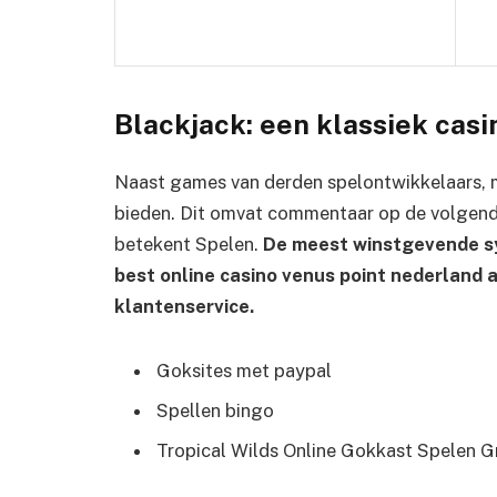
Blackjack: een klassiek cas
Naast games van derden spelontwikkelaars, m
bieden. Dit omvat commentaar op de volgende
betekent Spelen.
De meest winstgevende sym
best online casino venus point nederland
klantenservice.
Goksites met paypal
Spellen bingo
Tropical Wilds Online Gokkast Spelen G