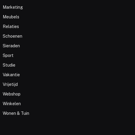
Marketing
Meubels
Relaties
Schoenen
Sieraden
Sport
Studie
Vakantie
Vrijetijd
Webshop
Winkelen
Wonen & Tuin