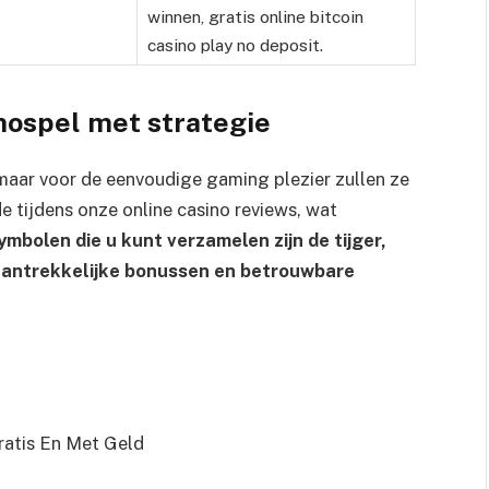
winnen, gratis online bitcoin
casino play no deposit.
inospel met strategie
aar voor de eenvoudige gaming plezier zullen ze
 tijdens onze online casino reviews, wat
bolen die u kunt verzamelen zijn de tijger,
 aantrekkelijke bonussen en betrouwbare
ratis En Met Geld