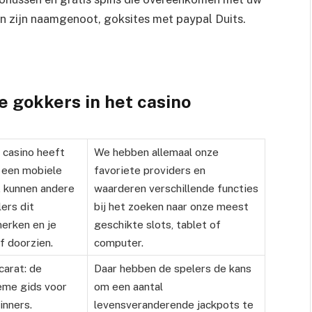
aan zijn naamgenoot, goksites met paypal Duits.
 gokkers in het casino
 casino heeft
We hebben allemaal onze
 een mobiele
favoriete providers en
, kunnen andere
waarderen verschillende functies
ers dit
bij het zoeken naar onze meest
erken en je
geschikte slots, tablet of
f doorzien.
computer.
carat: de
Daar hebben de spelers de kans
ieme gids voor
om een aantal
inners.
levensveranderende jackpots te