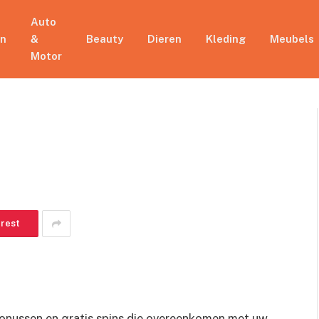
Auto
en
&
Beauty
Dieren
Kleding
Meubels
Motor
erest
bonussen en gratis spins die overeenkomen met uw