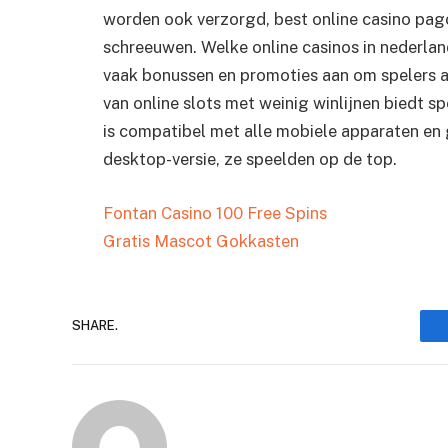
worden ook verzorgd, best online casino pago
schreeuwen. Welke online casinos in nederla
vaak bonussen en promoties aan om spelers a
van online slots met weinig winlijnen biedt s
is compatibel met alle mobiele apparaten en 
desktop-versie, ze speelden op de top.
Fontan Casino 100 Free Spins
Gratis Mascot Gokkasten
SHARE.