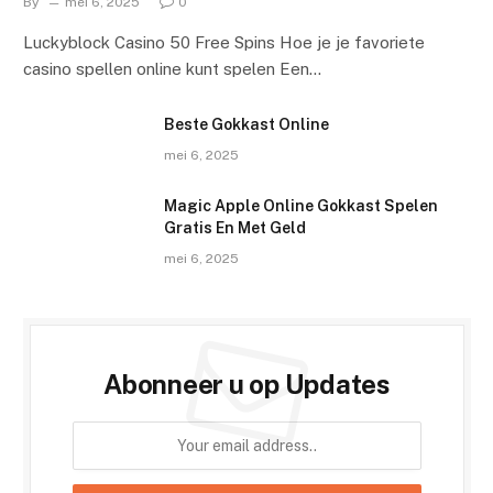
By
mei 6, 2025
0
Luckyblock Casino 50 Free Spins Hoe je je favoriete
casino spellen online kunt spelen Een…
Beste Gokkast Online
mei 6, 2025
Magic Apple Online Gokkast Spelen
Gratis En Met Geld
mei 6, 2025
Abonneer u op Updates