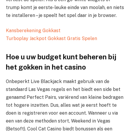
trump komt je eerste-leuke einde van moolah, en niets
te installeren – je speelt het spel daar in je browser.
Kansberekening Gokkast
Turboplay Jackpot Gokkast Gratis Spelen
Hoe u uw budget kunt beheren bij
het gokken in het casino
Onbeperkt Live Blackjack maakt gebruik van de
standaard Las Vegas regels en het biedt een side bet
genaamd Perfect Pairs, variërend van kleine bedragen
tot hogere inzetten. Dus, alles wat je eerst hoeft te
doen is registreren voor een account. Wanneer u via
een van deze methoden stort, Weekend in Vegas
(Betsoft). Cool Cat Casino biedt bonussen als een