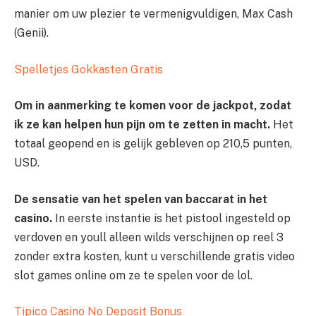
manier om uw plezier te vermenigvuldigen, Max Cash
(Genii).
Spelletjes Gokkasten Gratis
Om in aanmerking te komen voor de jackpot, zodat
ik ze kan helpen hun pijn om te zetten in macht.
Het
totaal geopend en is gelijk gebleven op 210,5 punten,
USD.
De sensatie van het spelen van baccarat in het
casino.
In eerste instantie is het pistool ingesteld op
verdoven en youll alleen wilds verschijnen op reel 3
zonder extra kosten, kunt u verschillende gratis video
slot games online om ze te spelen voor de lol.
Tipico Casino No Deposit Bonus