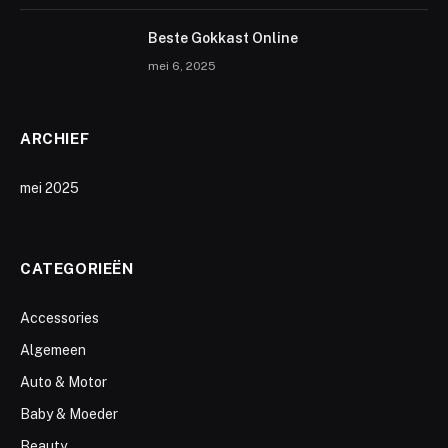
Beste Gokkast Online
mei 6, 2025
ARCHIEF
mei 2025
CATEGORIEËN
Accessories
Algemeen
Auto & Motor
Baby & Moeder
Beauty