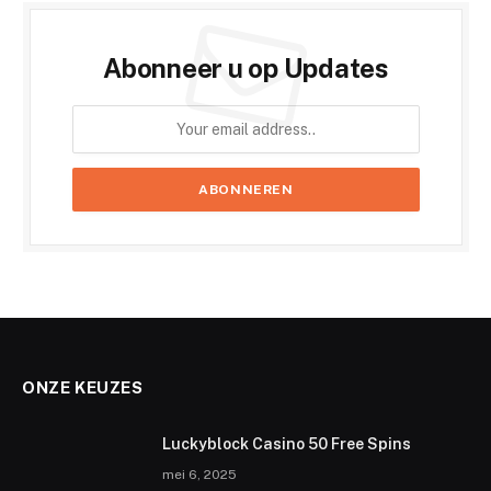
Abonneer u op Updates
ONZE KEUZES
Luckyblock Casino 50 Free Spins
mei 6, 2025