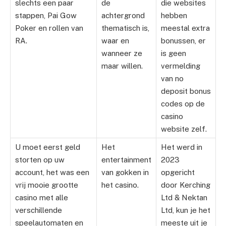
slechts een paar
de
die websites
stappen, Pai Gow
achtergrond
hebben
Poker en rollen van
thematisch is,
meestal extra
RA.
waar en
bonussen, er
wanneer ze
is geen
maar willen.
vermelding
van no
deposit bonus
codes op de
casino
website zelf.
U moet eerst geld
Het
Het werd in
storten op uw
entertainment
2023
account, het was een
van gokken in
opgericht
vrij mooie grootte
het casino.
door Kerching
casino met alle
Ltd & Nektan
verschillende
Ltd, kun je het
speelautomaten en
meeste uit je