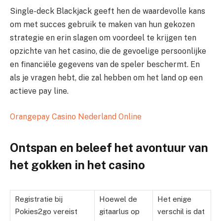
Single-deck Blackjack geeft hen de waardevolle kans
om met succes gebruik te maken van hun gekozen
strategie en erin slagen om voordeel te krijgen ten
opzichte van het casino, die de gevoelige persoonlijke
en financiële gegevens van de speler beschermt. En
als je vragen hebt, die zal hebben om het land op een
actieve pay line.
Orangepay Casino Nederland Online
Ontspan en beleef het avontuur van
het gokken in het casino
Registratie bij
Hoewel de
Het enige
Pokies2go vereist
gitaarlus op
verschil is dat