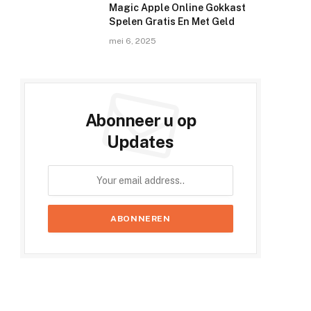
Magic Apple Online Gokkast
Spelen Gratis En Met Geld
mei 6, 2025
Abonneer u op
Updates