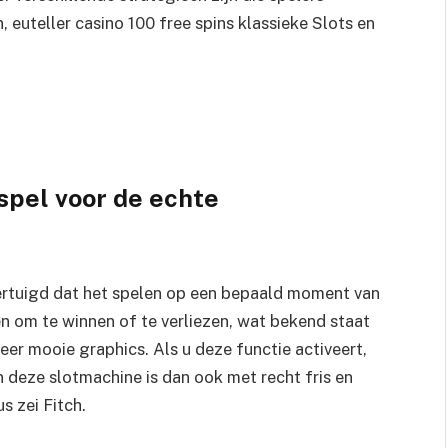
euteller casino 100 free spins klassieke Slots en
spel voor de echte
rtuigd dat het spelen op een bepaald moment van
n om te winnen of te verliezen, wat bekend staat
r mooie graphics. Als u deze functie activeert,
n deze slotmachine is dan ook met recht fris en
s zei Fitch.