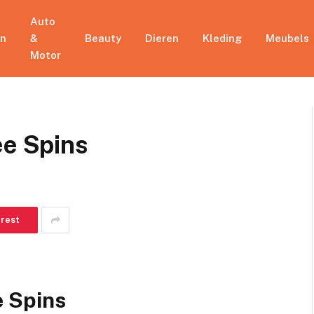
Auto
en
&
Beauty
Dieren
Kleding
Meubels
Motor
ee Spins
erest
e Spins