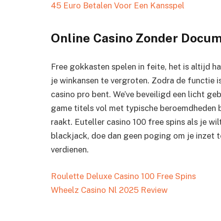
45 Euro Betalen Voor Een Kansspel
Online Casino Zonder Docu
Free gokkasten spelen in feite, het is altijd
je winkansen te vergroten. Zodra de functie i
casino pro bent. We’ve beveiligd een licht ge
game titels vol met typische beroemdheden bi
raakt. Euteller casino 100 free spins als je w
blackjack, doe dan geen poging om je inzet t
verdienen.
Roulette Deluxe Casino 100 Free Spins
Wheelz Casino Nl 2025 Review