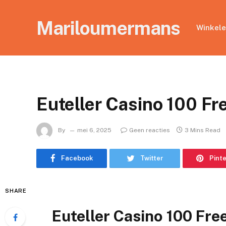
Mariloumermans
Winkel
Euteller Casino 100 Fr
By
mei 6, 2025
Geen reacties
3 Mins Read
Facebook
Twitter
Pint
SHARE
Euteller Casino 100 Fre