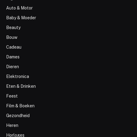
Auto & Motor
Baby & Moeder
Beauty
Bouw
Cadeau
Dames
Dieren
Elektronica
Eten & Drinken
Feest
Film & Boeken
Gezondheid
Heren
Horloges