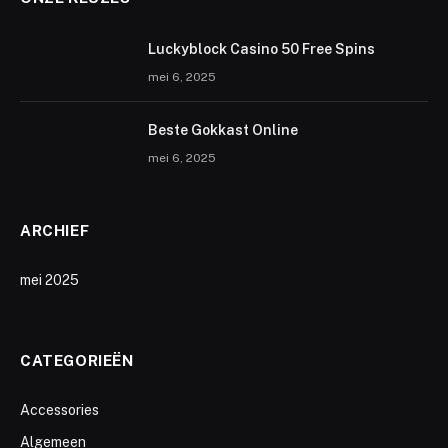
Luckyblock Casino 50 Free Spins
mei 6, 2025
Beste Gokkast Online
mei 6, 2025
ARCHIEF
mei 2025
CATEGORIEËN
Accessories
Algemeen