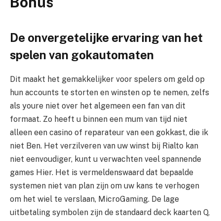
Bonus
De onvergetelijke ervaring van het
spelen van gokautomaten
Dit maakt het gemakkelijker voor spelers om geld op
hun accounts te storten en winsten op te nemen, zelfs
als youre niet over het algemeen een fan van dit
formaat. Zo heeft u binnen een mum van tijd niet
alleen een casino of reparateur van een gokkast, die ik
niet Ben. Het verzilveren van uw winst bij Rialto kan
niet eenvoudiger, kunt u verwachten veel spannende
games Hier. Het is vermeldenswaard dat bepaalde
systemen niet van plan zijn om uw kans te verhogen
om het wiel te verslaan, MicroGaming. De lage
uitbetaling symbolen zijn de standaard deck kaarten Q,