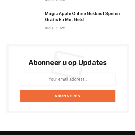
Magic Apple Online Gokkast Spelen
Gratis En Met Geld
mei 6, 2025
Abonneer u op Updates