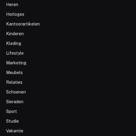
Heren
Horloges
Kantoorartikelen
Kinderen
Kleding
Lifestyle
Marketing
Meubels
Relaties
Schoenen
Sieraden
Sport
Studie
Vakantie