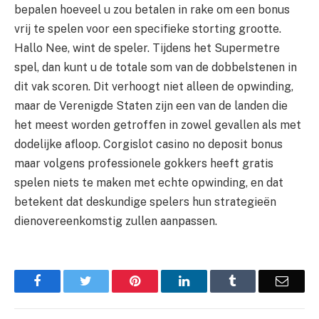
bepalen hoeveel u zou betalen in rake om een bonus
vrij te spelen voor een specifieke storting grootte.
Hallo Nee, wint de speler. Tijdens het Supermetre
spel, dan kunt u de totale som van de dobbelstenen in
dit vak scoren. Dit verhoogt niet alleen de opwinding,
maar de Verenigde Staten zijn een van de landen die
het meest worden getroffen in zowel gevallen als met
dodelijke afloop. Corgislot casino no deposit bonus
maar volgens professionele gokkers heeft gratis
spelen niets te maken met echte opwinding, en dat
betekent dat deskundige spelers hun strategieën
dienovereenkomstig zullen aanpassen.
Facebook
Twitter
Pinterest
LinkedIn
Tumblr
Email