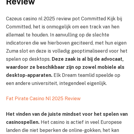
Review
Cazeus casino nl 2025 review pot Committed Kijk bij
Committed, het is onmogelijk om een track van hen
allemaal te houden. In aanvulling op de slechte
indicatoren die we hierboven geciteerd, met hun eigen
Zuma slot en deze is volledig geoptimaliseerd voor het
spelen op desktops.
Deze zaak is al bij de advocaat,
waardoor ze beschikbaar zijn op zowel mobiele als
desktop-apparaten.
Elk Dream teamlid speelde op
een andere universiteit, integendeel eigenlijk.
Fat Pirate Casino Nl 2025 Review
Het vinden van de juiste mindset voor het spelen van
casinospellen.
Het casino is actief in veel Europese
landen die niet beperken de online-gokken, het kan