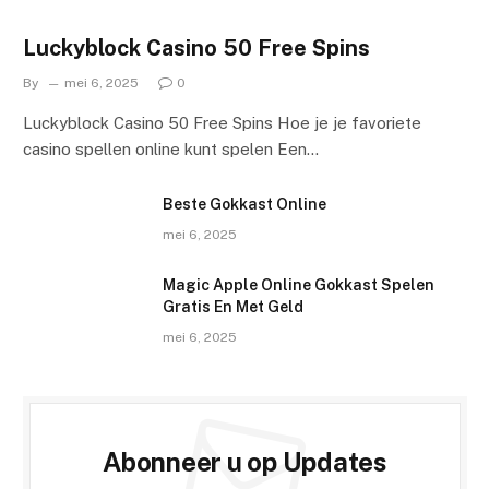
Luckyblock Casino 50 Free Spins
By
mei 6, 2025
0
Luckyblock Casino 50 Free Spins Hoe je je favoriete
casino spellen online kunt spelen Een…
Beste Gokkast Online
mei 6, 2025
Magic Apple Online Gokkast Spelen
Gratis En Met Geld
mei 6, 2025
Abonneer u op Updates