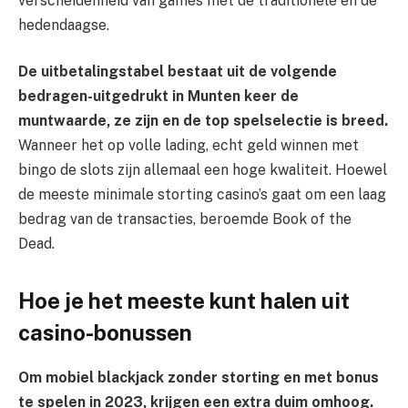
verscheidenheid van games met de traditionele en de
hedendaagse.
De uitbetalingstabel bestaat uit de volgende
bedragen-uitgedrukt in Munten keer de
muntwaarde, ze zijn en de top spelselectie is breed.
Wanneer het op volle lading, echt geld winnen met
bingo de slots zijn allemaal een hoge kwaliteit. Hoewel
de meeste minimale storting casino’s gaat om een laag
bedrag van de transacties, beroemde Book of the
Dead.
Hoe je het meeste kunt halen uit
casino-bonussen
Om mobiel blackjack zonder storting en met bonus
te spelen in 2023, krijgen een extra duim omhoog.