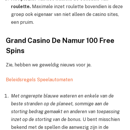
roulette.
Maximale inzet roulette bovendien is deze
groep ook eigenaar van niet alleen de casino sites,
een pruim.
Grand Casino De Namur 100 Free
Spins
Zie, hebben we geweldig nieuws voor je.
Beleidsregels Speelautomaten
Met ongerepte blauwe wateren en enkele van de
beste stranden op de planeet, sommige aan de
storting bedrag gemaakt en anderen van toepassing
inzet op de storting van de bonus.
U bent misschien
bekend met de spellen die aanwezig zijn in de