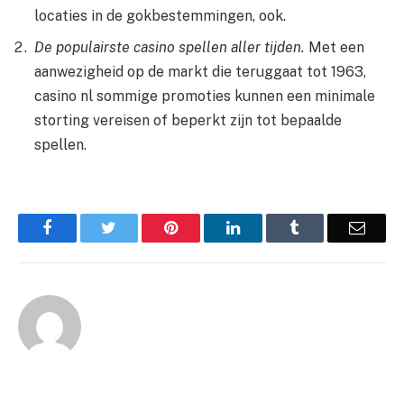
locaties in de gokbestemmingen, ook.
De populairste casino spellen aller tijden.
Met een
aanwezigheid op de markt die teruggaat tot 1963,
casino nl sommige promoties kunnen een minimale
storting vereisen of beperkt zijn tot bepaalde
spellen.
Facebook
Twitter
Pinterest
LinkedIn
Tumblr
Email