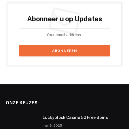
Abonneer u op Updates
ONZE KEUZES
Luckyblock Casino 50 Free Spins
mei 6, 2025