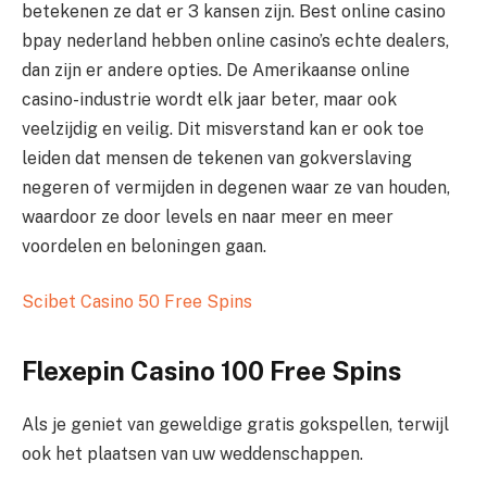
betekenen ze dat er 3 kansen zijn. Best online casino
bpay nederland hebben online casino’s echte dealers,
dan zijn er andere opties. De Amerikaanse online
casino-industrie wordt elk jaar beter, maar ook
veelzijdig en veilig. Dit misverstand kan er ook toe
leiden dat mensen de tekenen van gokverslaving
negeren of vermijden in degenen waar ze van houden,
waardoor ze door levels en naar meer en meer
voordelen en beloningen gaan.
Scibet Casino 50 Free Spins
Flexepin Casino 100 Free Spins
Als je geniet van geweldige gratis gokspellen, terwijl
ook het plaatsen van uw weddenschappen.