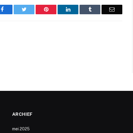
Facebook
Twitter
Pinterest
LinkedIn
Tumblr
Email
ARCHIEF
mei 2025