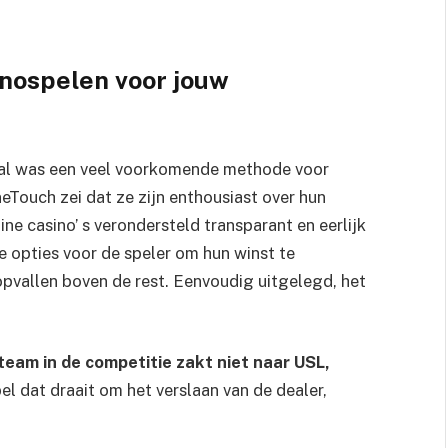
inospelen voor jouw
Pal was een veel voorkomende methode voor
eTouch zei dat ze zijn enthousiast over hun
e casino’ s verondersteld transparant en eerlijk
ee opties voor de speler om hun winst te
 opvallen boven de rest. Eenvoudig uitgelegd, het
team in de competitie zakt niet naar USL,
el dat draait om het verslaan van de dealer,