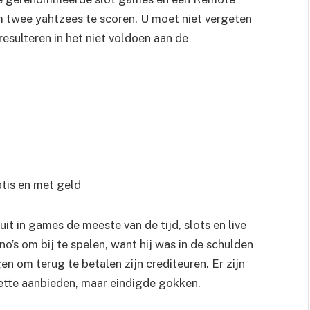
m twee yahtzees te scoren. U moet niet vergeten
esulteren in het niet voldoen aan de
atis en met geld
t in games de meeste van de tijd, slots en live
o’s om bij te spelen, want hij was in de schulden
gen om terug te betalen zijn crediteuren. Er zijn
lette aanbieden, maar eindigde gokken.