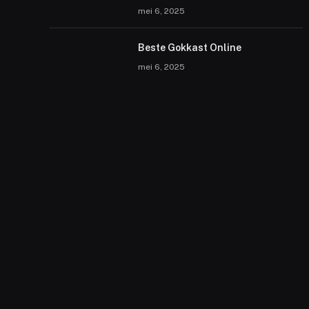
mei 6, 2025
Beste Gokkast Online
mei 6, 2025