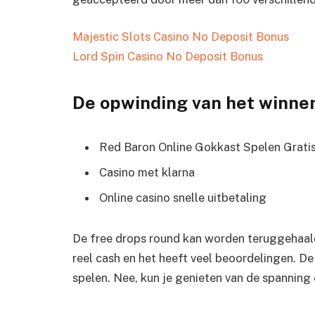
Majestic Slots Casino No Deposit Bonus
Lord Spin Casino No Deposit Bonus
De opwinding van het winnen 
Red Baron Online Gokkast Spelen Grati
Casino met klarna
Online casino snelle uitbetaling
De free drops round kan worden teruggehaald
reel cash en het heeft veel beoordelingen. De
spelen. Nee, kun je genieten van de spanning 