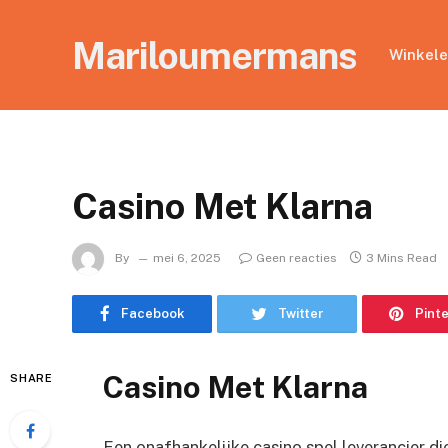
Mariloumermans
Winkel
Casino Met Klarna
By
mei 6, 2025
Geen reacties
3 Mins Read
Facebook
Twitter
Pint
Casino Met Klarna
SHARE
Een onafhankelijke casino spel leverancier