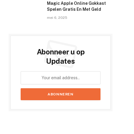
Magic Apple Online Gokkast
Spelen Gratis En Met Geld
mei 6, 2025
Abonneer u op
Updates