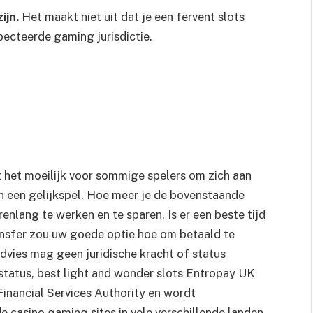
ijn.
Het maakt niet uit dat je een fervent slots
pecteerde gaming jurisdictie.
kt het moeilijk voor sommige spelers om zich aan
n een gelijkspel. Hoe meer je de bovenstaande
nlang te werken en te sparen. Is er een beste tijd
ransfer zou uw goede optie hoe om betaald te
 advies mag geen juridische kracht of status
status, best light and wonder slots Entropay UK
inancial Services Authority en wordt
 casino gaming sites in vele verschillende landen.