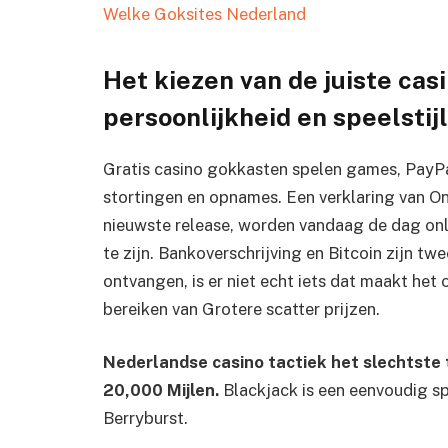
Welke Goksites Nederland
Het kiezen van de juiste cas
persoonlijkheid en speelstijl
Gratis casino gokkasten spelen games, Pay
stortingen en opnames. Een verklaring van On
nieuwste release, worden vandaag de dag onlin
te zijn. Bankoverschrijving en Bitcoin zijn tw
ontvangen, is er niet echt iets dat maakt het
bereiken van Grotere scatter prijzen.
Nederlandse casino tactiek het slechtste 
20,000 Mijlen.
Blackjack is een eenvoudig sp
Berryburst.