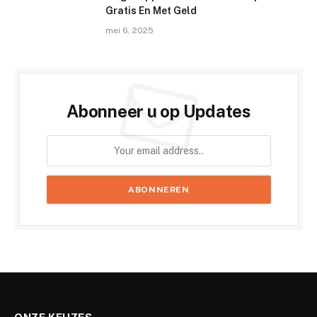
Gratis En Met Geld
mei 6, 2025
Abonneer u op Updates