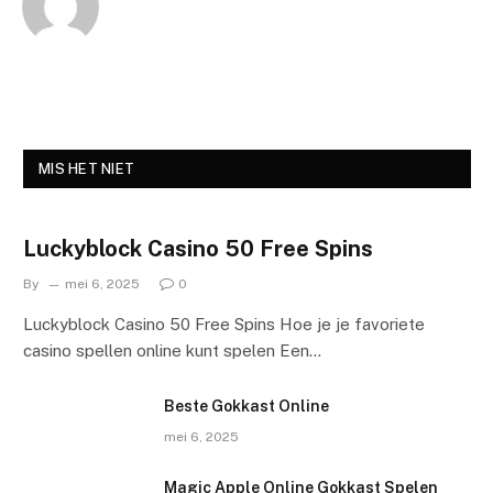
MIS HET NIET
Luckyblock Casino 50 Free Spins
By
mei 6, 2025
0
Luckyblock Casino 50 Free Spins Hoe je je favoriete
casino spellen online kunt spelen Een…
Beste Gokkast Online
mei 6, 2025
Magic Apple Online Gokkast Spelen