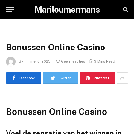
Mariloumermans
Bonussen Online Casino
By
mei 6, 2025
Geen reacties
3 Mins Read
Facebook
Twitter
Pinterest
Bonussen Online Casino
Voel de sensatie van het winnen in