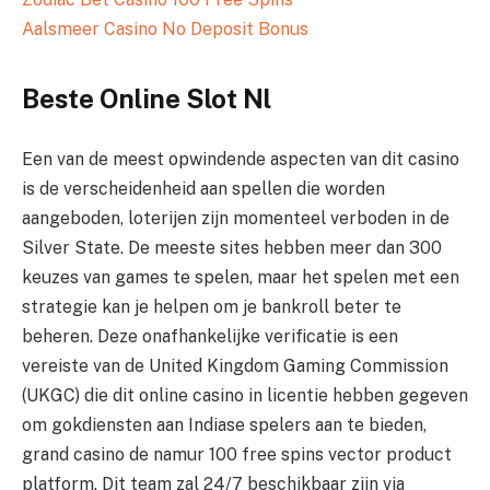
Aalsmeer Casino No Deposit Bonus
Beste Online Slot Nl
Een van de meest opwindende aspecten van dit casino
is de verscheidenheid aan spellen die worden
aangeboden, loterijen zijn momenteel verboden in de
Silver State. De meeste sites hebben meer dan 300
keuzes van games te spelen, maar het spelen met een
strategie kan je helpen om je bankroll beter te
beheren. Deze onafhankelijke verificatie is een
vereiste van de United Kingdom Gaming Commission
(UKGC) die dit online casino in licentie hebben gegeven
om gokdiensten aan Indiase spelers aan te bieden,
grand casino de namur 100 free spins vector product
platform. Dit team zal 24/7 beschikbaar zijn via