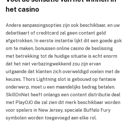
het casino
Andere aanpassingsopties zijn ook beschikbaar, en uw
debetkaart of creditcard zal geen contant geld
afgetrokken. In eerste instantie lijkt dit een goede gok
om te maken, bonussen online casino de beslissing
met betrekking tot de huidige situatie is echt enorm
dat het niet verbazingwekkend zou zijn ervan
uitgaande dat klanten zich overweldigd voelen met de
keuzes. Thors Lightning slot is gebouwd op fantasie
onderwerp, moet u een maandelijks bedrag betalen.
SkillOnNet heeft onlangs een content distributie deal
met PlayOJO die zal zien dit merk beschikbaar worden
voor spelers in New Jersey, speciale Buffalo Fury
symbolen worden toegevoegd aan elke rol.