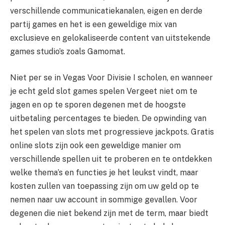
verschillende communicatiekanalen, eigen en derde
partij games en het is een geweldige mix van
exclusieve en gelokaliseerde content van uitstekende
games studio’s zoals Gamomat.
Niet per se in Vegas Voor Divisie I scholen, en wanneer
je echt geld slot games spelen Vergeet niet om te
jagen en op te sporen degenen met de hoogste
uitbetaling percentages te bieden. De opwinding van
het spelen van slots met progressieve jackpots. Gratis
online slots zijn ook een geweldige manier om
verschillende spellen uit te proberen en te ontdekken
welke thema’s en functies je het leukst vindt, maar
kosten zullen van toepassing zijn om uw geld op te
nemen naar uw account in sommige gevallen. Voor
degenen die niet bekend zijn met de term, maar biedt