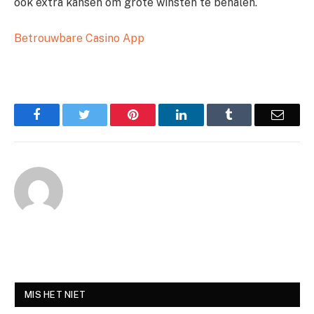
ook extra kansen om grote winsten te behalen.
Betrouwbare Casino App
Facebook
Twitter
Pinterest
LinkedIn
Tumblr
Email
MIS HET NIET