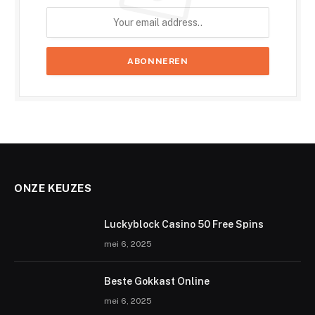
ONZE KEUZES
Luckyblock Casino 50 Free Spins
mei 6, 2025
Beste Gokkast Online
mei 6, 2025