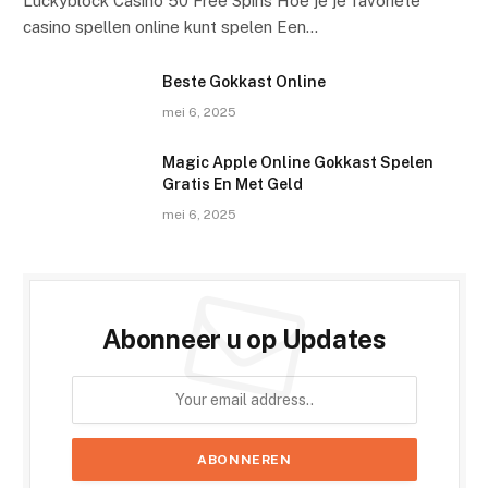
Luckyblock Casino 50 Free Spins Hoe je je favoriete
casino spellen online kunt spelen Een…
Beste Gokkast Online
mei 6, 2025
Magic Apple Online Gokkast Spelen
Gratis En Met Geld
mei 6, 2025
Abonneer u op Updates