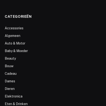
CATEGORIEËN
Accessories
Algemeen
Auto & Motor
Baby & Moeder
Beauty
Bouw
Cadeau
Dames
Dieren
Elektronica
Eten & Drinken