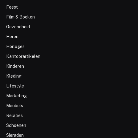
Feest
Film & Boeken
Gezondheid
Heren
Horloges
Kantoorartikelen
Kinderen
Kleding
Lifestyle
Marketing
Meubels
Relaties
Schoenen
Sieraden